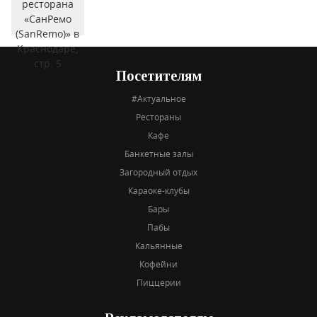
Посетителям
#Актуальное
Рестораны
Кафе
Банкетные залы
Загородный отдых
Караоке-клубы
Бары
Пабы
Кальянные
Кофейни
Пиццерии