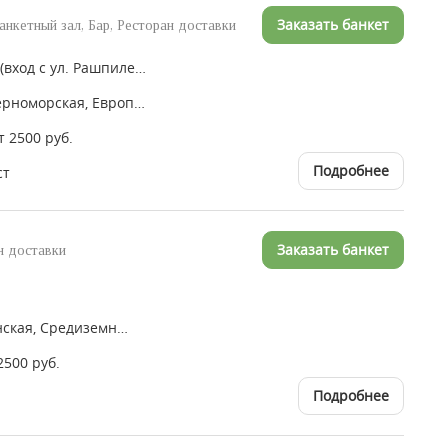
Заказать банкет
анкетный зал, Бар, Ресторан доставки
ул. Буденного, 129 - (вход с ул. Рашпилевская) жк. Центральный
Авторская, Азово-Черноморская, Европейская, Итальянская, Кубанская, Русская, Средиземноморская
т 2500 руб.
Подробнее
ст
Заказать банкет
н доставки
Европейская, Итальянская, Средиземноморская, Кавказская, Армянская, Грузинская, Фьюжн, Японская
2500 руб.
Подробнее