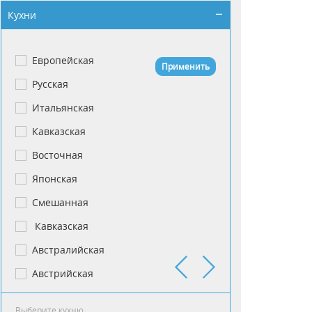
Кухни
Европейская
Авторская
Применить
Русская
Авторская Кавка
Итальянская
Авторская Япон
Кавказская
Адыгейская
Восточная
Азебайрджанск
Японская
Азербайджанск
Cмешанная
Азиатская
Кавказская
Азово-Черномор
Австралийская
Американская
Австрийская
Английская