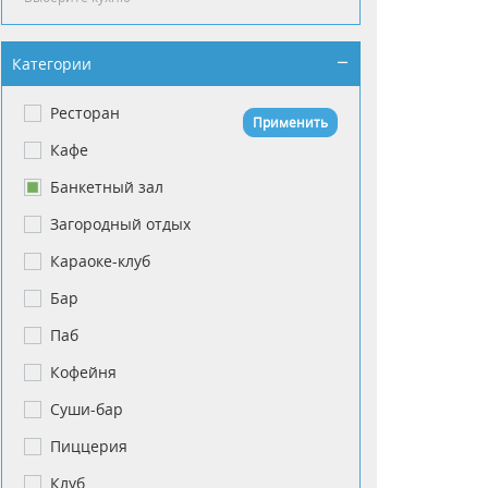
Категории
Ресторан
Применить
Кафе
Банкетный зал
Загородный отдых
Караоке-клуб
Бар
Паб
Кофейня
Суши-бар
Пиццерия
Клуб