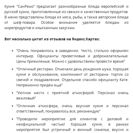
Кухня “СанРемо” предлагает разнообразные блюда европейской и
русской кухни, приготовленные из свежих и качественных продуктов.
В меню представлены блюда из мяса, рыбы, а также авторские блюда
от шеф-повара. Особое внимание уделяется блюдам из
морепродуктов и изысканным закускам.
Вот несколько цитат из отзывов на Яндекс.Картах:
“Очень понравилось в заведении. Чисто, стильно оформлен
интерьер. Официанты приветливые и доброжелательные.
Цены приемлемые. Можно с удовольствием провести время”
“Отличный ресторан. Отмечали день рождения мужа. Хорошая
кухня и обслуживание, комплимент от ресторана- тортик со
свечой и поздравление. Отдельное спасибо официанту Кате.
Непременно придём ещё”
“Уютное место с приятной атмосферой. Персонал очень
вежливый”
“Отличная атмосфера, очень вкусная кухня и персонал
ответственный, понравилось все, рекомендую”
“Проводили мероприятие для клиентов с деловой и
неофициальной частью! Хорошая кухня, в рамках
мероприятия был устричный и винный сомелье, вкусно и