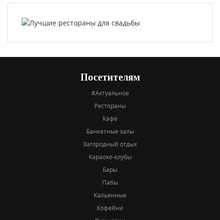
Посетителям
#Актуальное
Рестораны
Кафе
Банкетные залы
Загородный отдых
Караоке-клубы
Бары
Пабы
Кальянные
Кофейни