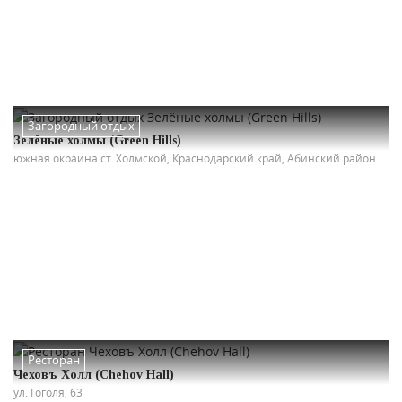
Загородный отдых
Зелёные холмы (Green Hills)
южная окраина ст. Холмской, Краснодарский край, Абинский район
Ресторан
Чеховъ Холл (Chehov Hall)
ул. Гоголя, 63