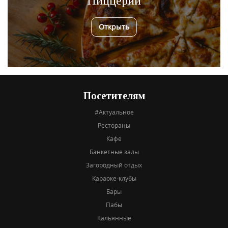
Пиццерии
Открыть
Посетителям
#Актуальное
Рестораны
Кафе
Банкетные залы
Загородный отдых
Караоке-клубы
Бары
Пабы
Кальянные