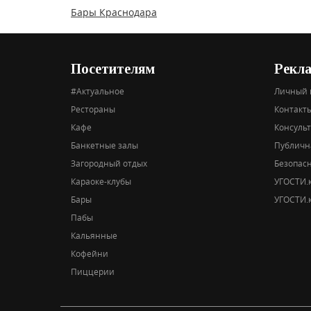
Бары Краснодара
Посетителям
Рекл
#Актуальное
Личный 
Рестораны
Контакты
Кафе
Консуль
Банкетные залы
Публичн
Загородный отдых
Безопас
Караоке-клубы
УГОСТИ.к
Бары
УГОСТИ.к
Пабы
Кальянные
Кофейни
Пиццерии