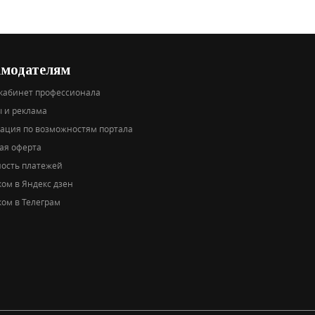
амодателям
кабинет профессионала
 и реклама
тация по возможностям портала
ая оферта
ность платежей
ом в Яндекс дзен
ом в Телеграм