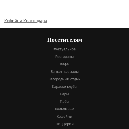
Кофейни Краснодара
Посетителям
#Актуальное
Рестораны
Кафе
Банкетные залы
Загородный отдых
Караоке-клубы
Бары
Пабы
Кальянные
Кофейни
Пиццерии