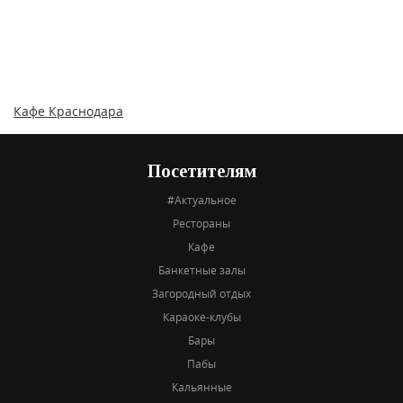
Кафе Краснодара
Посетителям
#Актуальное
Рестораны
Кафе
Банкетные залы
Загородный отдых
Караоке-клубы
Бары
Пабы
Кальянные