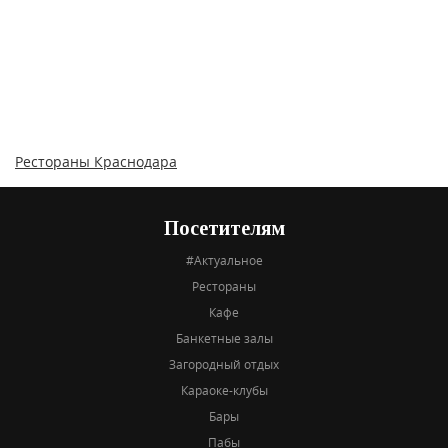
Рестораны Краснодара
Посетителям
#Актуальное
Рестораны
Кафе
Банкетные залы
Загородный отдых
Караоке-клубы
Бары
Пабы