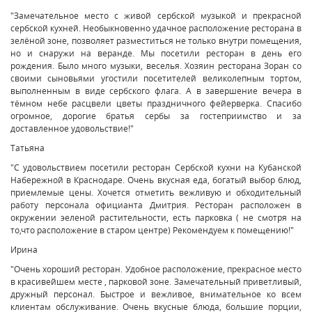
"Замечательное место с живой сербской музыкой и прекрасной
сербской кухней. Необыкновенно удачное расположение ресторана в
зелëной зоне, позволяет разместиться не только внутри помещения,
но и снаружи на веранде. Мы посетили ресторан в день его
рождения. Было много музыки, веселья. Хозяин ресторана Зоран со
своими сыновьями угостили посетителей великолепным тортом,
выполненным в виде сербского флага. А в завершение вечера в
тëмном небе расцвели цветы праздничного фейерверка. Спасибо
огромное, дорогие братья сербы за гостеприимство и за
доставленное удовольствие!"
Татьяна
"С удовольствием посетили ресторан Сербской кухни на Кубанской
Набережной в Краснодаре. Очень вкусная еда, богатый выбор блюд,
приемлемые цены. Хочется отметить вежливую и обходительный
работу персонала официанта Дмитрия. Ресторан расположен в
окружении эеленой растительности, есть парковка ( не смотря на
то,что расположение в старом центре) Рекомендуем к помещению!"
Ирина
"Очень хороший ресторан. Удобное расположение, прекрасное место
в красивейшем месте , парковой зоне. Замечательный приветливый,
дружный персонал. Быстрое и вежливое, внимательное ко всем
клиентам обслуживание. Очень вкусные блюда, большие порции,