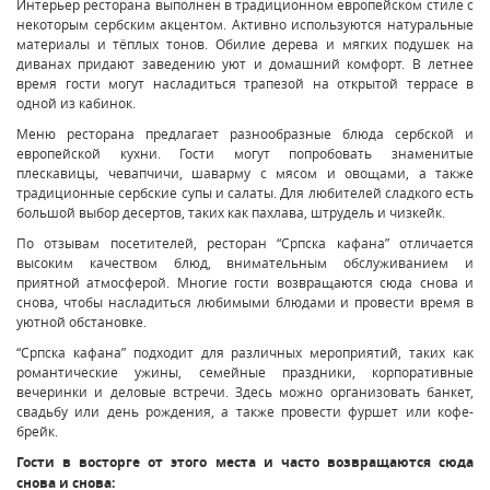
Интерьер ресторана выполнен в традиционном европейском стиле с
некоторым сербским акцентом. Активно используются натуральные
материалы и тёплых тонов. Обилие дерева и мягких подушек на
диванах придают заведению уют и домашний комфорт. В летнее
время гости могут насладиться трапезой на открытой террасе в
одной из кабинок.
Меню ресторана предлагает разнообразные блюда сербской и
европейской кухни. Гости могут попробовать знаменитые
плескавицы, чевапчичи, шаварму с мясом и овощами, а также
традиционные сербские супы и салаты. Для любителей сладкого есть
большой выбор десертов, таких как пахлава, штрудель и чизкейк.
По отзывам посетителей, ресторан “Српска кафана” отличается
высоким качеством блюд, внимательным обслуживанием и
приятной атмосферой. Многие гости возвращаются сюда снова и
снова, чтобы насладиться любимыми блюдами и провести время в
уютной обстановке.
“Српска кафана” подходит для различных мероприятий, таких как
романтические ужины, семейные праздники, корпоративные
вечеринки и деловые встречи. Здесь можно организовать банкет,
свадьбу или день рождения, а также провести фуршет или кофе-
брейк.
Гости в восторге от этого места и часто возвращаются сюда
снова и снова: