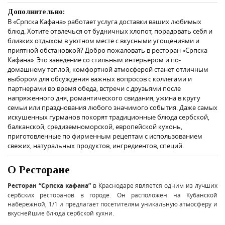
Дополнительно:
В «Српска Кафана» работает услуга доставки ваших любимых
блюд. Хотите отвлечься от будничных хлопот, порадовать себя и
близких отдыхом в уютном месте с вкусными угощениями и
приятной обстановкой? Добро пожаловать в ресторан «Српска
Кафана». Это заведение со стильным интерьером и по-
домашнему теплой, комфортной атмосферой станет отличным
выбором для обсуждения важных вопросов с коллегами и
партнерами во время обеда, встречи с друзьями после
напряженного дня, романтического свидания, ужина в кругу
семьи или празднования любого значимого события. Даже самых
искушенных гурманов покорят традиционные блюда сербской,
балканской, средиземноморской, европейской кухонь,
приготовленные по фирменным рецептам с использованием
свежих, натуральных продуктов, ингредиентов, специй.
О Ресторане
Ресторан “Српска кафана”
в Краснодаре является одним из лучших
сербских ресторанов в городе. Он расположен на Кубанской
набережной, 1/1 и предлагает посетителям уникальную атмосферу и
вкуснейшие блюда сербской кухни.