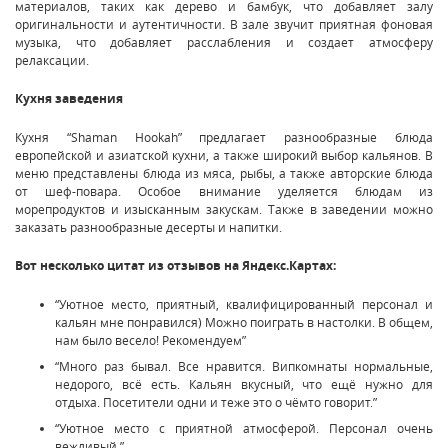
материалов, таких как дерево и бамбук, что добавляет залу
оригинальности и аутентичности. В зале звучит приятная фоновая
музыка, что добавляет расслабления и создает атмосферу
релаксации.
Кухня заведения
Кухня “Shaman Hookah” предлагает разнообразные блюда
европейской и азиатской кухни, а также широкий выбор кальянов. В
меню представлены блюда из мяса, рыбы, а также авторские блюда
от шеф-повара. Особое внимание уделяется блюдам из
морепродуктов и изысканным закускам. Также в заведении можно
заказать разнообразные десерты и напитки.
Вот несколько цитат из отзывов на Яндекс.Картах:
“Уютное место, приятный, квалифицированный персонал и
кальян мне понравился) Можно поиграть в настолки. В общем,
нам было весело! Рекомендуем”
“Много раз бывал. Все нравится. Випкомнаты нормальные,
недорого, всё есть. Кальян вкусный, что ещё нужно для
отдыха. Посетители одни и теже это о чёмто говорит.”
“Уютное место с приятной атмосферой. Персонал очень
вежливый.”