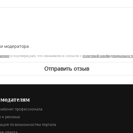
ки модератора.
ашение
и подтверждаю, что ознакомлен и согласен с
политикой конфиденциальност
Отправить отзыв
амодателям
кабинет профессионала
 и реклама
тация по возможностям портала
ая оферта