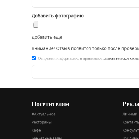
Добавить фотографию
Добавить еще
Внимание! Отзыв появится только после провер
Отправляя информацию, я принимаю
пользовательское согл
Посетителям
Рекл
#Актуальное
Личный 
Рестораны
Контакты
Кафе
Консуль
Банкетные залы
Публичн