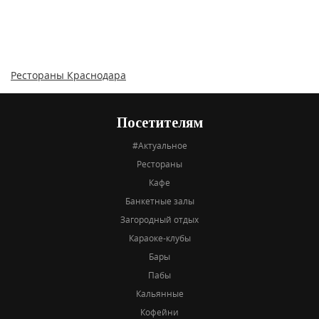
Рестораны Краснодара
Посетителям
#Актуальное
Рестораны
Кафе
Банкетные залы
Загородный отдых
Караоке-клубы
Бары
Пабы
Кальянные
Кофейни