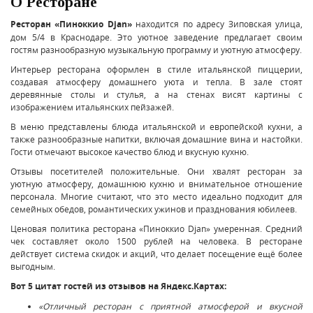
О Ресторане
Ресторан «Пиноккио Djan»
находится по адресу Зиповская улица,
дом 5/4 в Краснодаре. Это уютное заведение предлагает своим
гостям разнообразную музыкальную программу и уютную атмосферу.
Интерьер ресторана оформлен в стиле итальянской пиццерии,
создавая атмосферу домашнего уюта и тепла. В зале стоят
деревянные столы и стулья, а на стенах висят картины с
изображением итальянских пейзажей.
В меню представлены блюда итальянской и европейской кухни, а
также разнообразные напитки, включая домашние вина и настойки.
Гости отмечают высокое качество блюд и вкусную кухню.
Отзывы посетителей положительные. Они хвалят ресторан за
уютную атмосферу, домашнюю кухню и внимательное отношение
персонала. Многие считают, что это место идеально подходит для
семейных обедов, романтических ужинов и празднования юбилеев.
Ценовая политика ресторана «Пиноккио Djan» умеренная. Средний
чек составляет около 1500 рублей на человека. В ресторане
действует система скидок и акций, что делает посещение ещё более
выгодным.
Вот 5 цитат гостей из отзывов на Яндекс.Картах:
«Отличный ресторан с приятной атмосферой и вкусной