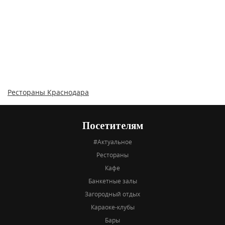
Рестораны Краснодара
Посетителям
#Актуальное
Рестораны
Кафе
Банкетные залы
Загородный отдых
Караоке-клубы
Бары