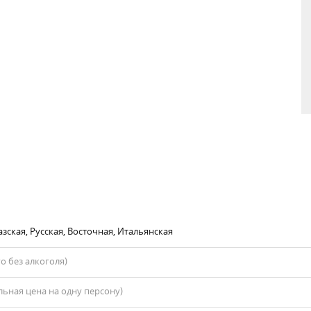
зская, Русская, Восточная, Итальянская
го без алкоголя)
ьная цена на одну персону)