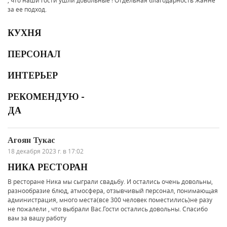
, что наши гости ушли довольные ! Отдельная благодарность Жанне
за ее подход.
КУХНЯ
ПЕРСОНАЛ
ИНТЕРЬЕР
РЕКОМЕНДУЮ -
ДА
Агоян Тукас
18 декабря 2023 г. в 17:02
НИКА РЕСТОРАН
В ресторане Ника мы сыграли свадьбу. И остались очень довольны,
разнообразие блюд, атмосфера, отзывчивый персонал, понимающая
администрация, много места(все 300 человек поместились)не разу
не пожалели , что выбрали Вас.Гости остались довольны. Спасибо
вам за вашу работу