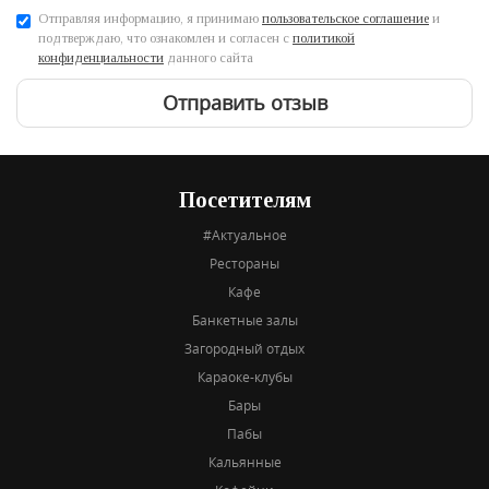
Отправляя информацию, я принимаю
пользовательское соглашение
и
подтверждаю, что ознакомлен и согласен с
политикой
конфиденциальности
данного сайта
Отправить отзыв
Посетителям
#Актуальное
Рестораны
Кафе
Банкетные залы
Загородный отдых
Караоке-клубы
Бары
Пабы
Кальянные