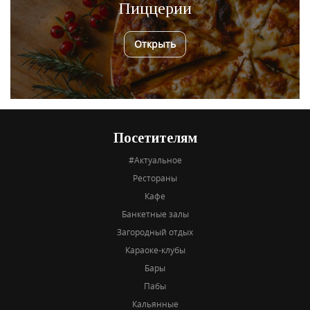
Пиццерии
Открыть
Посетителям
#Актуальное
Рестораны
Кафе
Банкетные залы
Загородный отдых
Караоке-клубы
Бары
Пабы
Кальянные