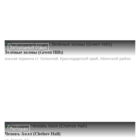
Загородный отдых
Зелёные холмы (Green Hills)
южная окраина ст. Холмской, Краснодарский край, Абинский район
Ресторан
Чеховъ Холл (Chehov Hall)
ул. Гоголя, 63