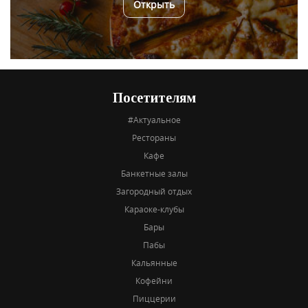
Открыть
Посетителям
#Актуальное
Рестораны
Кафе
Банкетные залы
Загородный отдых
Караоке-клубы
Бары
Пабы
Кальянные
Кофейни
Пиццерии