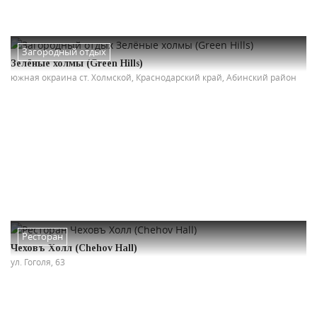
Загородный отдых
Зелёные холмы (Green Hills)
южная окраина ст. Холмской, Краснодарский край, Абинский район
Ресторан
Чеховъ Холл (Chehov Hall)
ул. Гоголя, 63