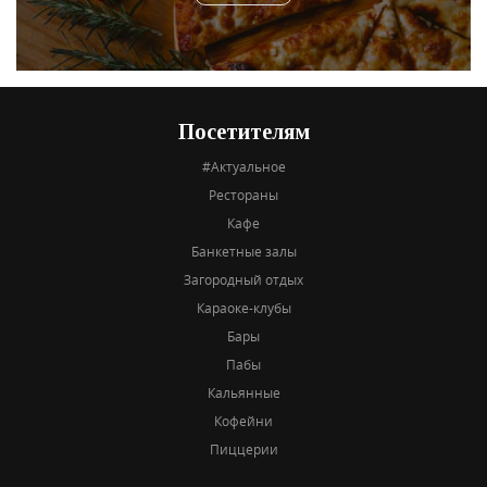
Посетителям
#Актуальное
Рестораны
Кафе
Банкетные залы
Загородный отдых
Караоке-клубы
Бары
Пабы
Кальянные
Кофейни
Пиццерии