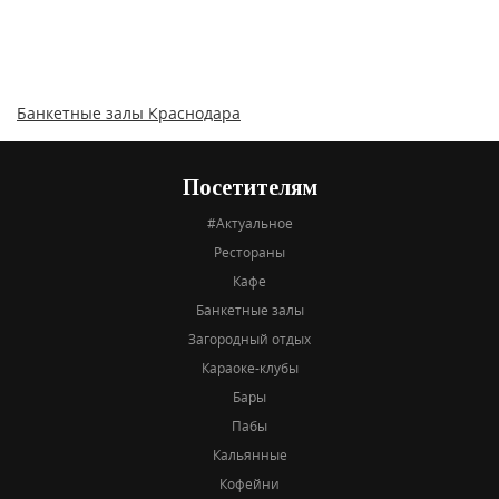
Банкетные залы Краснодара
Посетителям
#Актуальное
Рестораны
Кафе
Банкетные залы
Загородный отдых
Караоке-клубы
Бары
Пабы
Кальянные
Кофейни