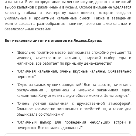
и напитки. В меню представлены легкие закуски, десерты и широкий
выбор кальянов с различными вкусами. Особое внимание уделяется
качеству табака и мастерству кальянщиков, которые создают
уникальные и ароматные кальянные смеси. Также в заведении
можно заказать разнообразные напитки, включая алкогольные и
безалкогольные коктейли.
Вот несколько цитат из отзывов на Яндекс.Картах:
“Довольно приятное место, вип комната спокойно умещает 12
человек, качественные кальяны, широкий выбор еды и
напитков, все работает по принципу цена=качество”
“Отличная кальянная, очень вкусные кальяны. Обязательно
вернемся”
“Одно из самых лучших заведений! Все на высоте, начиная с
обслуживания , дизайном и музыкой заканчивая едой,
кальянном. Хочу отметить вкуснейшее мохито. Цены радуют.”
“Очень уютная кальянная с дружественной атмосферой.
Большое количество вип комнат с плейстейшн, а также два
общих зала со столиками”
“Отличный выбор для проведения небольших встреч и
вечеринок. Все остались довольны”!