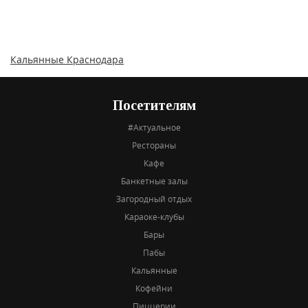
Кальянные Краснодара
Посетителям
#Актуальное
Рестораны
Кафе
Банкетные залы
Загородный отдых
Караоке-клубы
Бары
Пабы
Кальянные
Кофейни
Пиццерии