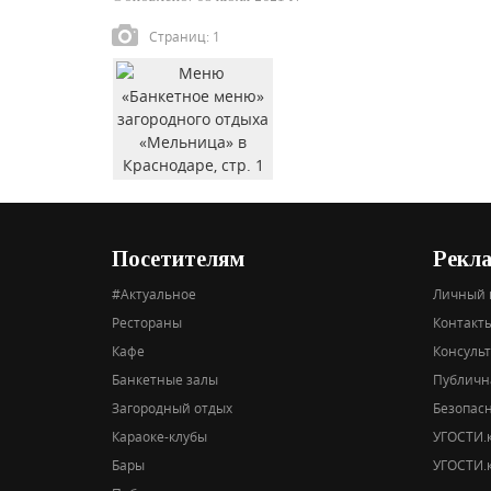
Страниц: 1
Посетителям
Рекл
#Актуальное
Личный 
Рестораны
Контакты
Кафе
Консуль
Банкетные залы
Публичн
Загородный отдых
Безопас
Караоке-клубы
УГОСТИ.к
Бары
УГОСТИ.к