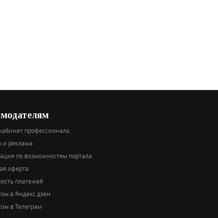
амодателям
кабинет профессионала
 и реклама
тация по возможностям портала
ая оферта
ность платежей
ом в Яндекс дзен
ом в Телеграм