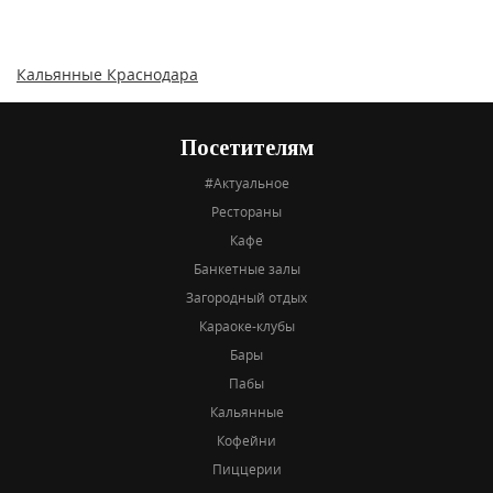
Кальянные Краснодара
Посетителям
#Актуальное
Рестораны
Кафе
Банкетные залы
Загородный отдых
Караоке-клубы
Бары
Пабы
Кальянные
Кофейни
Пиццерии