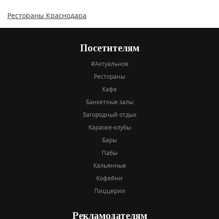
Рестораны Краснодара
Посетителям
#Актуальное
Рестораны
Кафе
Банкетные залы
Загородный отдых
Караоке-клубы
Бары
Пабы
Кальянные
Кофейни
Пиццерии
Рекламодателям