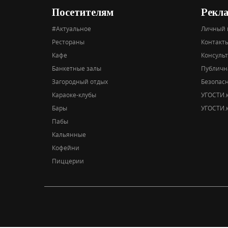
Посетителям
Рекл
#Актуальное
Личный 
Рестораны
Контакты
Кафе
Консуль
Банкетные залы
Публичн
Загородный отдых
Безопас
Караоке-клубы
УГОСТИ.к
Бары
УГОСТИ.к
Пабы
Кальянные
Кофейни
Пиццерии