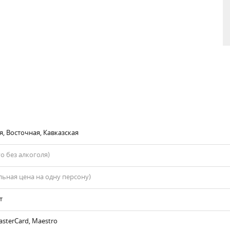
я, Восточная, Кавказская
го без алкоголя)
ьная цена на одну персону)
т
asterCard, Maestro