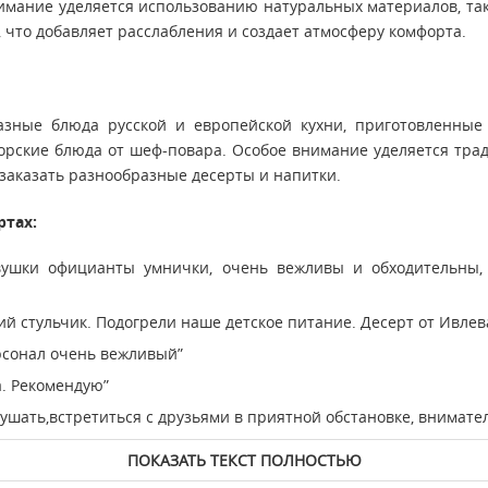
мание уделяется использованию натуральных материалов, таки
, что добавляет расслабления и создает атмосферу комфорта.
разные блюда русской и европейской кухни, приготовленные
торские блюда от шеф-повара. Особое внимание уделяется тра
заказать разнообразные десерты и напитки.
ртах:
девушки официанты умнички, очень вежливы и обходительны,
кий стульчик. Подогрели наше детское питание. Десерт от Ивле
рсонал очень вежливый”
а. Рекомендую”
кушать,встретиться с друзьями в приятной обстановке, внимате
ПОКАЗАТЬ ТЕКСТ ПОЛНОСТЬЮ