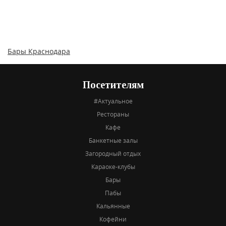
Бары Краснодара
Посетителям
#Актуальное
Рестораны
Кафе
Банкетные залы
Загородный отдых
Караоке-клубы
Бары
Пабы
Кальянные
Кофейни