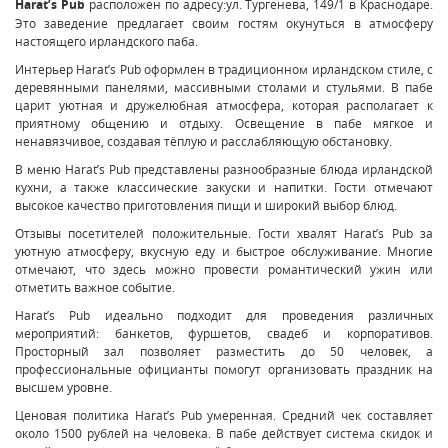
Harat’s Pub
расположен по адресу:ул. Тургенева, 149/1 в Краснодаре.
Это заведение предлагает своим гостям окунуться в атмосферу
настоящего ирландского паба.
Интерьер Harat’s Pub оформлен в традиционном ирландском стиле, с
деревянными панелями, массивными столами и стульями. В пабе
царит уютная и дружелюбная атмосфера, которая располагает к
приятному общению и отдыху. Освещение в пабе мягкое и
ненавязчивое, создавая тёплую и расслабляющую обстановку.
В меню Harat’s Pub представлены разнообразные блюда ирландской
кухни, а также классические закуски и напитки. Гости отмечают
высокое качество приготовления пищи и широкий выбор блюд.
Отзывы посетителей положительные. Гости хвалят Harat’s Pub за
уютную атмосферу, вкусную еду и быстрое обслуживание. Многие
отмечают, что здесь можно провести романтический ужин или
отметить важное событие.
Harat’s Pub идеально подходит для проведения различных
мероприятий: банкетов, фуршетов, свадеб и корпоративов.
Просторный зал позволяет разместить до 50 человек, а
профессиональные официанты помогут организовать праздник на
высшем уровне.
Ценовая политика Harat’s Pub умеренная. Средний чек составляет
около 1500 рублей на человека. В пабе действует система скидок и