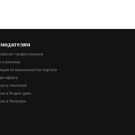
амодателям
кабинет профессионала
 и реклама
тация по возможностям портала
ая оферта
ность платежей
ом в Яндекс дзен
ом в Телеграм