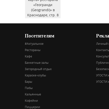
Посетителям
Рекл
#Актуальное
Личный 
Рестораны
Контакты
Кафе
Консуль
Банкетные залы
Публичн
Загородный отдых
Безопас
Караоке-клубы
УГОСТИ.к
Бары
УГОСТИ.к
Пабы
Кальянные
Кофейни
Пиццерии