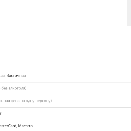
кая, Восточная
 без алкоголя)
ьная цена на одну персону)
т
asterCard, Maestro