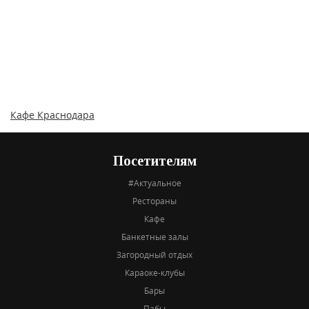
Кафе Краснодара
Посетителям
#Актуальное
Рестораны
Кафе
Банкетные залы
Загородный отдых
Караоке-клубы
Бары
Пабы