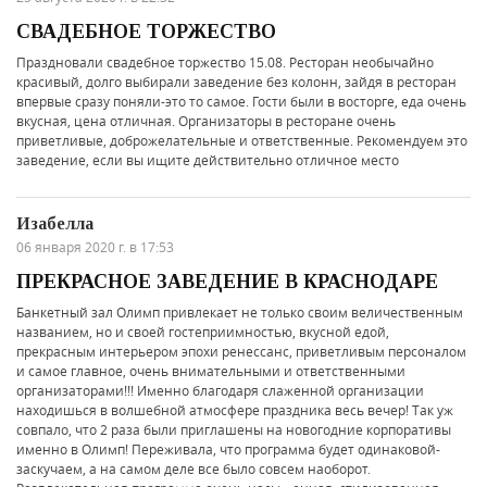
СВАДЕБНОЕ ТОРЖЕСТВО
Праздновали свадебное торжество 15.08. Ресторан необычайно
красивый, долго выбирали заведение без колонн, зайдя в ресторан
впервые сразу поняли-это то самое. Гости были в восторге, еда очень
вкусная, цена отличная. Организаторы в ресторане очень
приветливые, доброжелательные и ответственные. Рекомендуем это
заведение, если вы ищите действительно отличное место
Изабелла
06 января 2020 г. в 17:53
ПРЕКРАСНОЕ ЗАВЕДЕНИЕ В КРАСНОДАРЕ
Банкетный зал Олимп привлекает не только своим величественным
названием, но и своей гостеприимностью, вкусной едой,
прекрасным интерьером эпохи ренессанс, приветливым персоналом
и самое главное, очень внимательными и ответственными
организаторами!!! Именно благодаря слаженной организации
находишься в волшебной атмосфере праздника весь вечер! Так уж
совпало, что 2 раза были приглашены на новогодние корпоративы
именно в Олимп! Переживала, что программа будет одинаковой-
заскучаем, а на самом деле все было совсем наоборот.