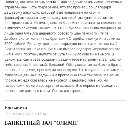
Новогодняя ночь стоимостью 11000 за двоих закончилась тяжёлым
отравлением. Есть подозрение, что это произошло благодаря
дешевому алкоголю, который был предложен на стол и
фальсифицированному коньяку, который мы купили в этом же
ресторане сами. Конечно, можно было бы сослаться на количество
выпитого алкоголя, но нет . За 11000 рублей, нам была предложена
лишь одна бутылка дешевого, розового шампанского « типа
Дербентского» коньяк под брендом « Старейшина» купили сами за
3000 рублей. Бутылку принесли открытую( вскрывали не при нас).
Вкус и запах коньяка изначально вызвал подозрение(запах спирта
бил в нос), по этому выпито от бутылки было совсем немного. В
целом, мы сами себе создали праздничное настроение. Зал сам по
себе, красивый, светлый, большой. Обслуживание на 4, если брать
персонал в целом, программа новогодняя 3+( это уровень певиц и ее
голосовые данные, ведущий и программа тоже так себе) Меню не
плохое, но еда оказалась не вкусной. Съедобно конечно, но
гастрономического восторга не вызвало. Это первое и последнее
посещение данного места. Очень расстроена.
Елизавета
28 ноября 2022 г. в 15:14
БАНКЕТНЫЙ ЗАЛ "ОЛИМП"