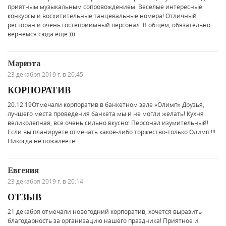
приятным музыкальным сопровождением. Веселые интересные
конкурсы и восхитительные танцевальные номера! Отличный
ресторан и очень гостеприимный персонал. В общем, обязательно
вернёмся сюда ещё )))
Мариэта
23 декабря 2019 г. в 20:45
КОРПОРАТИВ
20.12.19Отмечали корпоратив в банкетном зале »Олимп» Друзья,
лучшего места проведения банкета мы и не могли желать! Кухня
великолепная, все очень сильно вкусно! Персонал изумительный!
Если вы планируете отмечать какое-либо торжество-только Олимп !!!
Никогда не пожалеете!
Евгения
23 декабря 2019 г. в 20:14
ОТЗЫВ
21 декабря отмечали новогодний корпоратив, хочется выразить
благодарность за организацию нашего праздника! Приятное и