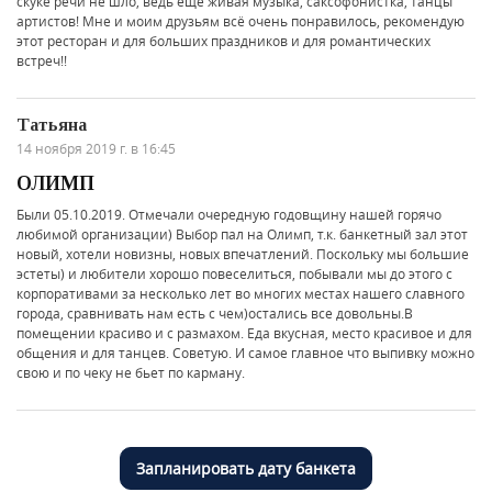
скуке речи не шло, ведь ещё живая музыка, саксофонистка, танцы
артистов! Мне и моим друзьям всё очень понравилось, рекомендую
этот ресторан и для больших праздников и для романтических
встреч!!
Татьяна
14 ноября 2019 г. в 16:45
ОЛИМП
Были 05.10.2019. Отмечали очередную годовщину нашей горячо
любимой организации) Выбор пал на Олимп, т.к. банкетный зал этот
новый, хотели новизны, новых впечатлений. Поскольку мы большие
эстеты) и любители хорошо повеселиться, побывали мы до этого с
корпоративами за несколько лет во многих местах нашего славного
города, сравнивать нам есть с чем)остались все довольны.В
помещении красиво и с размахом. Еда вкусная, место красивое и для
общения и для танцев. Советую. И самое главное что выпивку можно
свою и по чеку не бьет по карману.
Запланировать дату банкета