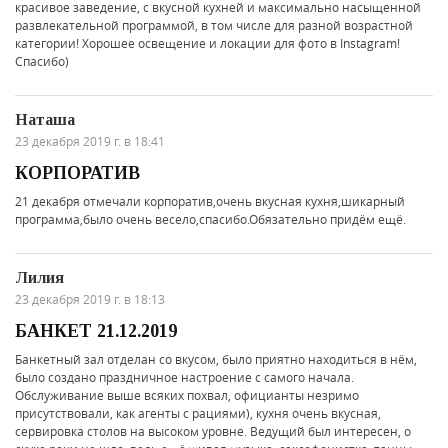
красивое заведение, с вкусной кухней и максимально насыщенной
развлекательной программой, в том числе для разной возрастной
категории! Хорошее освещение и локации для фото в Instagram!
Спасибо)
Наташа
23 декабря 2019 г. в 18:41
КОРПОРАТИВ
21 декабря отмечали корпоратив,очень вкусная кухня,шикарный
программа,было очень весело,спасибо.Обязательно придём ещё.
Лилия
23 декабря 2019 г. в 18:13
БАНКЕТ 21.12.2019
Банкетный зал отделан со вкусом, было приятно находиться в нём,
было создано праздничное настроение с самого начала.
Обслуживание выше всяких похвал, официанты незримо
присутствовали, как агенты с рациями), кухня очень вкусная,
сервировка столов на высоком уровне. Ведущий был интересен, о