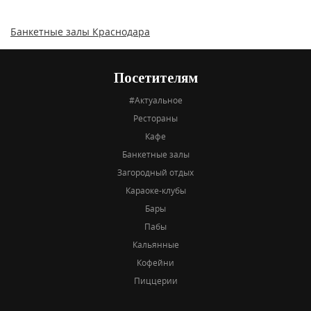
Банкетные залы Краснодара
Посетителям
#Актуальное
Рестораны
Кафе
Банкетные залы
Загородный отдых
Караоке-клубы
Бары
Пабы
Кальянные
Кофейни
Пиццерии